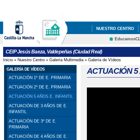
Pa
co
pri
NUESTRO CENTRO
EducamosC
PGA CURSO 25/26
CRFP
CEIP Jesús Baeza, Valdepeñas (Ciudad Real)
Inicio
»
Nuestro Centro
»
Galería Multimedia
»
Galería de Vídeos
Se encuentra usted aquí
ACTUACIÓN 5 
GALERÍA DE VÍDEOS
ACTUACIÓN 1º DE E. PRIMARIA
ACTUACIÓN 2º DE E. PRIMARIA
ACTUACIÓN 5 AÑOS E. INFANTIL
ACTUACIÓN DE 3 AÑOS DE E.
INFANTIL
ACTUACIÓN DE 3º DE E.
PRIMARIA
ACTUACIÓN DE 4 AÑOS DE E.