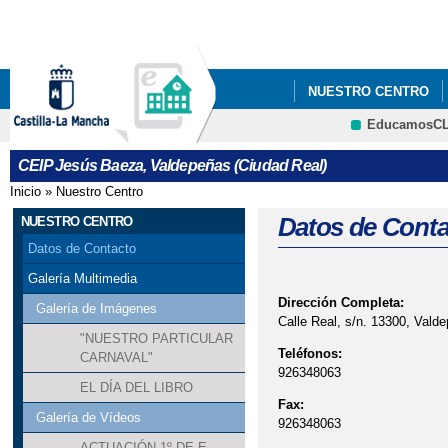
Pa
co
pri
NUESTRO CENTRO
EducamosC
PGA CURSO 25/26
CRFP
CEIP Jesús Baeza, Valdepeñas (Ciudad Real)
Inicio
»
Nuestro Centro
Se encuentra usted aquí
Datos de Conta
NUESTRO CENTRO
Datos de Contacto
Galería Multimedia
Dirección Completa:
Galería de Imágenes
Calle Real, s/n. 13300, Vald
"NUESTRO PARTICULAR
Teléfonos:
CARNAVAL"
926348063
EL DÍA DEL LIBRO
Fax:
Galería de Vídeos
926348063
ACTUACIÓN 1º DE E.