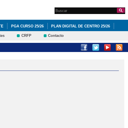
Search this site
Formulario de
búsqueda
TE
PGA CURSO 25/26
PLAN DIGITAL DE CENTRO 25/26
tes
CRFP
Contacto