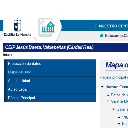
NUESTRO CEN
EducamosC
CEIP Jesús Baeza, Valdepeñas (Ciudad Real)
Inicio
Se encuentra usted aquí
Mapa de
Protección de datos
Mapa del sitio
Página principal
Accesibilidad
Nuestro Cent
Aviso Legal
Datos de 
Página Principal
Galería M
Galerí
"N
EL