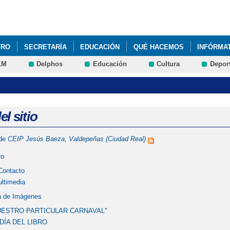
Pasar al
contenido
principal
TRO
SECRETARÍA
EDUCACIÓN
QUÉ HACEMOS
INFÓRMA
LM
Delphos
Educación
Cultura
Depor
l sitio
 de
CEIP Jesús Baeza, Valdepeñas (Ciudad Real)
ro
Contacto
ultimedia
a de Imágenes
UESTRO PARTICULAR CARNAVAL"
 DÍA DEL LIBRO