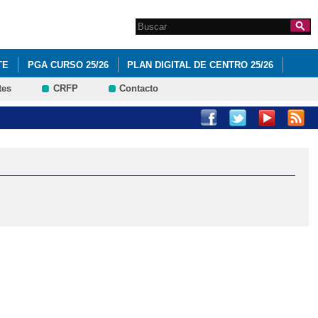
Search this site
Formulario de
búsqueda
TE
PGA CURSO 25/26
PLAN DIGITAL DE CENTRO 25/26
tes
CRFP
Contacto