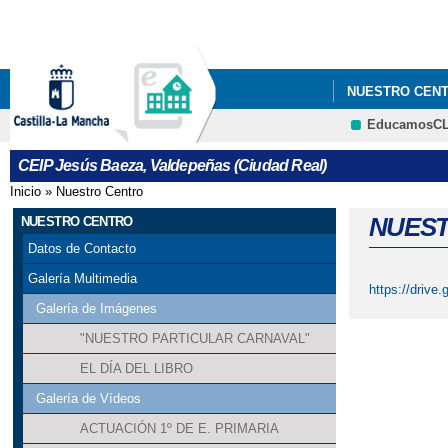
NUESTRO CEN
EducamosC
CEIP Jesús Baeza, Valdepeñas (Ciudad Real)
Inicio
»
Nuestro Centro
Se encuentra usted aquí
NUEST
NUESTRO CENTRO
Datos de Contacto
Galería Multimedia
https://driv
Galería de Imágenes
"NUESTRO PARTICULAR CARNAVAL"
EL DÍA DEL LIBRO
Galería de Vídeos
ACTUACIÓN 1º DE E. PRIMARIA