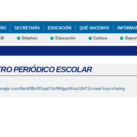
Pasar al
contenido
principal
TRO
SECRETARÍA
EDUCACIÓN
QUÉ HACEMOS
INFÓRMA
LM
Delphos
Educación
Cultura
Depor
RO PERIÓDICO ESCOLAR
e.google.com/file/d/0BzRISqatT4vfNHgyeWxaLUthT2c/view?usp=sharing